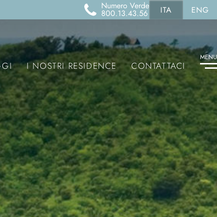
Numero Verde
ITA
ENG
800.13.43.56
MENU
GGI
I NOSTRI RESIDENCE
CONTATTACI