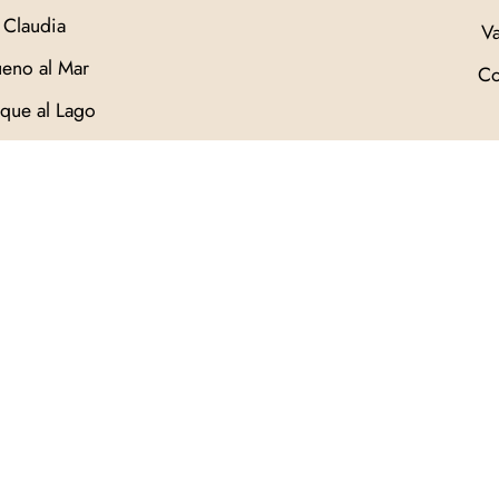
Claudia
Va
eno al Mar
Co
que al Lago
uz del Mar