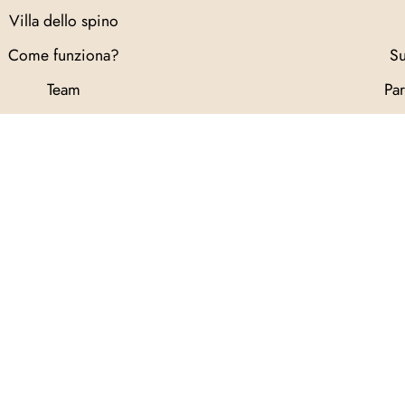
Villa dello spino
Come funziona?
Su
Team
Par
Viaggi Organizzati
L
Eventi e Novità
Testimonianze
Tag directory
Top ricerche