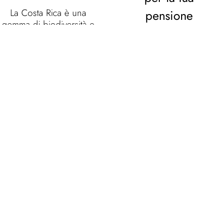
La Costa Rica è una
pensione
gemma di biodiversità e
Vivere da pensionato in
cultura nel cuore
Costa Rica è un’opzione
dell'America Centrale, un
sempre più popolare
luogo dove la natura
grazie al costo della vita
incontaminata incontra
accessibile, il clima
una società
tropicale e i benefici
profondamente
fiscali per i residenti
impegnata nella
stranieri.
sostenibilità.