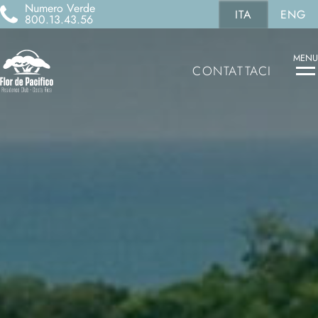
Numero Verde
ITA
ENG
800.13.43.56
MENU
CONTATTACI