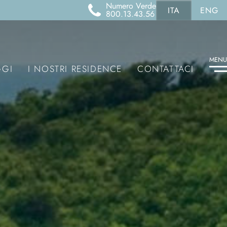
Numero Verde
ITA
ENG
800.13.43.56
MENU
GGI
I NOSTRI RESIDENCE
CONTATTACI