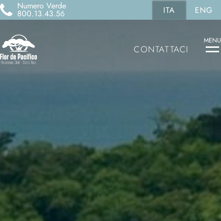
Numero Verde
ITA
ENG
800.13.43.56
MENU
CONTATTACI