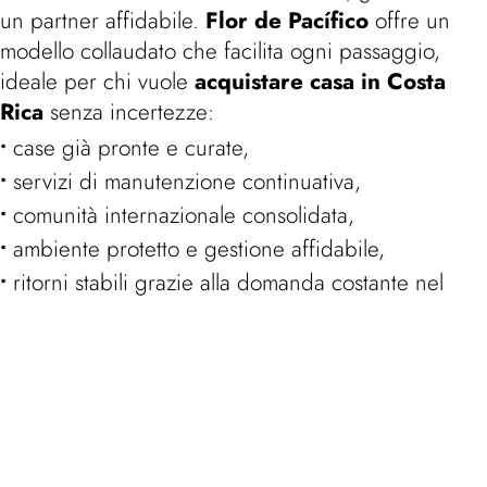
un partner affidabile.
Flor de Pacífico
offre un
modello collaudato che facilita ogni passaggio,
ideale per chi vuole
acquistare casa in Costa
Rica
senza incertezze:
case già pronte e curate,
servizi di manutenzione continuativa,
comunità internazionale consolidata,
ambiente protetto e gestione affidabile,
ritorni stabili grazie alla domanda costante nel
Guanacaste
.
Chi compra qui non acquista solo un immobile, ma
entra a far parte di un ecosistema che valorizza il
bene nel tempo.
Opportunità di crescita futura