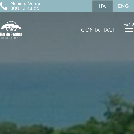
Numero Verde
ITA
ENG
800.13.43.56
MENU
CONTATTACI