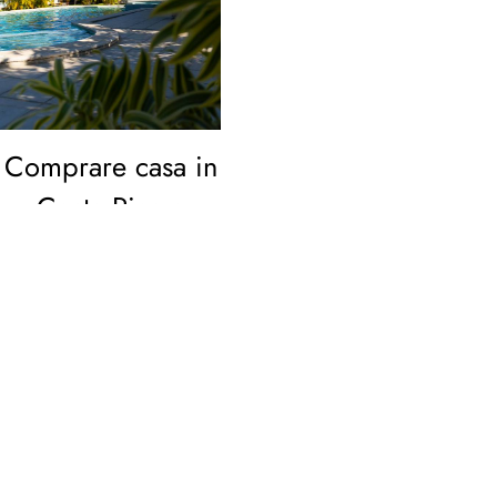
Comprare casa in
Costa Rica e
viverla da lontano:
come funziona la
gestione
immobiliare
Scopri come funziona la
gestione delle proprietà
in Costa Rica e perché
Luz del Mar ti permette