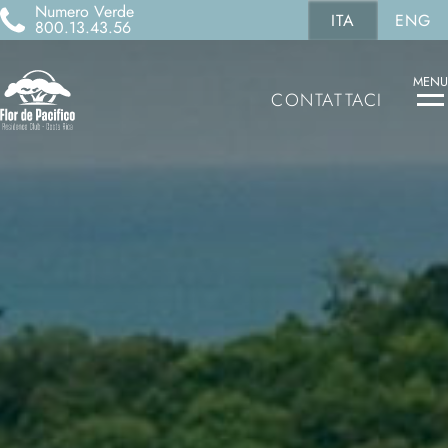
Numero Verde
ITA
ENG
800.13.43.56
MENU
CONTATTACI