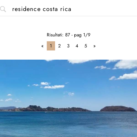
Risultati: 87 - pag 1/9
«
1
2
3
4
5
»