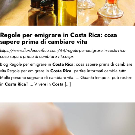
Regole per emigrare in Costa Rica: cosa
sapere prima di cambiare vita
https://www.flordepacifico.com/it-it/regole-per-emigrare-in-costa-rica-
cosa-sapere-prima-di-cambiare-vita.aspx
Blog Regole per emigrare in
Costa
Rica
: cosa sapere prima di cambiare
vita Regole per emigrare in
Costa
Rica
: partire informati cambia tutto
Molte persone sognano di cambiare vita. ... Quanto tempo si può restare
in
Costa
Rica
? ... Vivere in
Costa
[...]