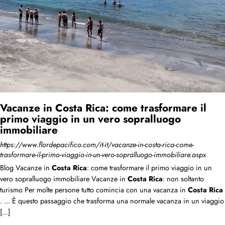
Vacanze in Costa Rica: come trasformare il
primo viaggio in un vero sopralluogo
immobiliare
https://www.flordepacifico.com/it-it/vacanze-in-costa-rica-come-
trasformare-il-primo-viaggio-in-un-vero-sopralluogo-immobiliare.aspx
Blog Vacanze in
Costa
Rica
: come trasformare il primo viaggio in un
vero sopralluogo immobiliare Vacanze in
Costa
Rica
: non soltanto
turismo Per molte persone tutto comincia con una vacanza in
Costa
Rica
. ... È questo passaggio che trasforma una normale vacanza in un viaggio
[...]