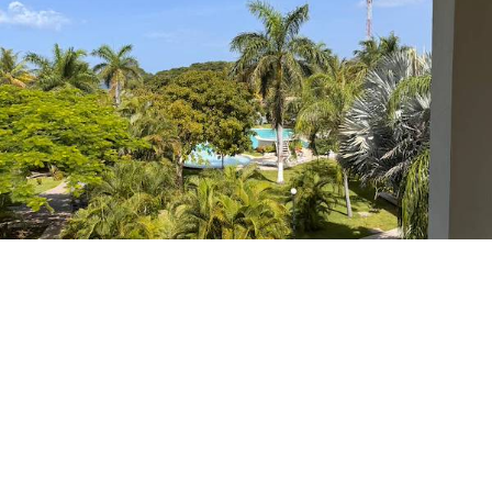
Come si vive in un residence internazionale in
Costa Rica (e perché sempre più italiani lo
scelgono)
https://www.flordepacifico.com/it-it/come-si-vive-in-un-residence-
internazionale-in-costa-rica-e-perche-sempre-piu-italiani-lo-scelgono.aspx