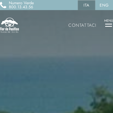
Numero Verde
ITA
ENG
800.13.43.56
MENU
CONTATTACI