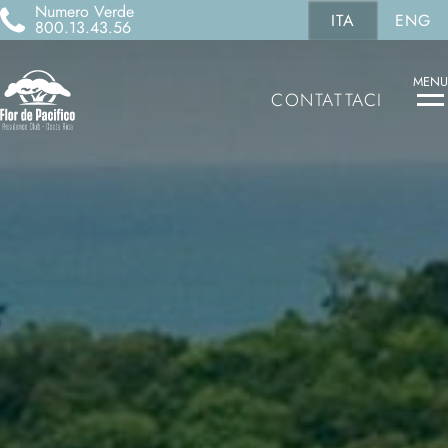
Numero Verde
ITA
ENG
800.13.43.56
MENU
CONTATTACI